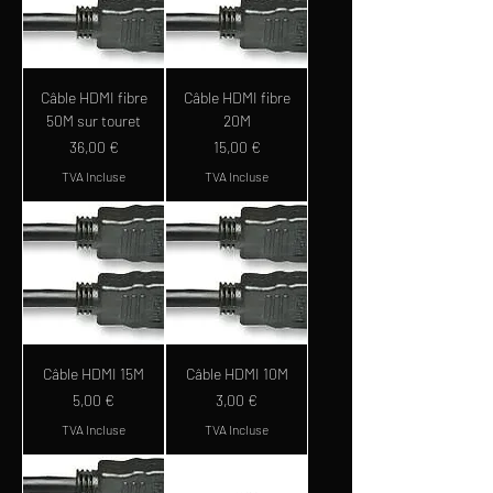
Câble HDMI fibre
Câble HDMI fibre
50M sur touret
20M
Prix
Prix
36,00 €
15,00 €
TVA Incluse
TVA Incluse
Câble HDMI 15M
Câble HDMI 10M
Prix
Prix
5,00 €
3,00 €
TVA Incluse
TVA Incluse