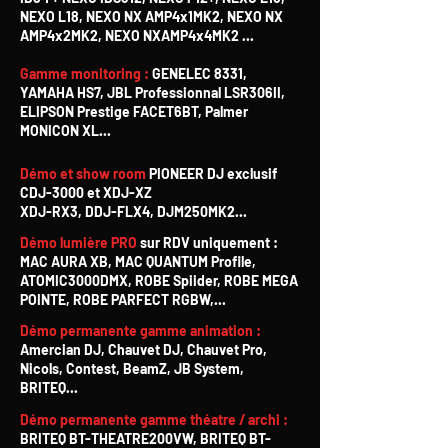
NEXO L18, NEXO NX AMP4x1MK2, NEXO NX
AMP4x2MK2, NEXO NXAMP4x4MK2 ...
Gamme monitoring :
GENELEC 8331,
YAMAHA HS7, JBL Professionnal LSR306II,
ELIPSON Prestige FACET6BT, Palmer
MONICON XL...
Démo et show room
PIONEER DJ exclusif
CDJ-3000 et XDJ-XZ
XDJ-RX3, DDJ-FLX4, DJM250MK2...
Démo lumière PRO
sur RDV uniquement :
MAC AURA XB, MAC QUANTUM Profile,
ATOMIC3000DMX, ROBE Spiider, ROBE MEGA
POINTE, ROBE PARFECT RGBW,...
Démo permanente gamme animation :
Amercian DJ, Chauvet DJ, Chauvet Pro,
Nicols, Contest, BeamZ, JB System,
BRITEQ...
Démo permanente gamme théatre / archi :
BRITEQ BT-THEATRE200VW, BRITEQ BT-