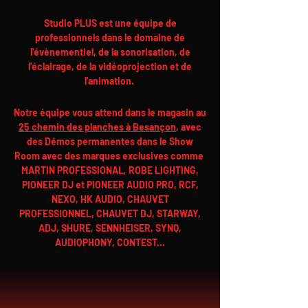
Studio PLUS est une équipe de
professionnels dans le domaine de
l'évènementiel, de la sonorisation, de
l'éclairage, de la vidéoprojection et de
l'animation.
Notre équipe vous attend dans le magasin au
25 chemin des planches à Besançon
, avec
des Démos permanentes dans le Show
Room avec des marques exclusives comme
MARTIN PROFESSIONAL, ROBE LIGHTING,
PIONEER DJ et PIONEER AUDIO PRO, RCF,
NEXO, HK AUDIO, CHAUVET
PROFESSIONNEL, CHAUVET DJ, STARWAY,
ADJ, SHURE, SENNHEISER, SYNQ,
AUDIOPHONY, CONTEST...