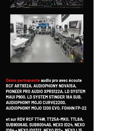
Démo permanente
audio pro avec écoute
RCF ART932A, AUDIOPHONY NOVA15A,
PIONEER PRO AUDIO XPRS122A, LD SYSTEM
MAUI P900, LD SYSTEM STINGER 18A SUB,
AUDIOPHONY MOJO CURVE2200,
AUDIOPHONY MOJO 1200 EVO, FOHHN FP-22
et sur RDV RCF TT4W, TT25A-MKII, TTL6A,
SUB9006AS, SUB8004AS, NEXO ID24, NEXO
ID84 + NEXO IDS312, NEXO P12+, NEXO L15,