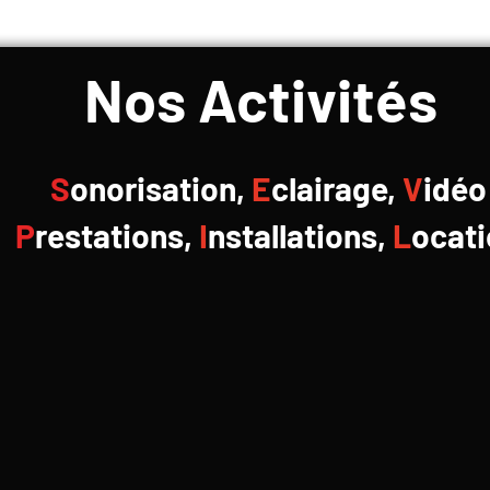
Nos Activités
S
onorisation,
E
clairage,
V
idéo
P
restations,
I
nstallations,
L
ocati