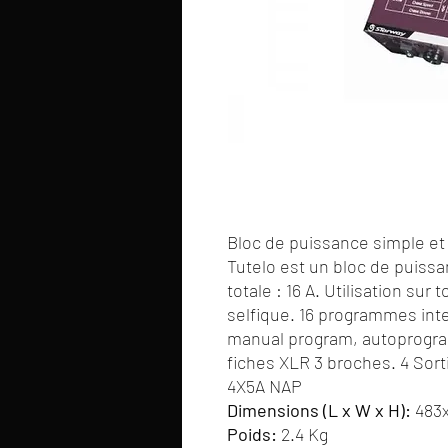
Bloc de puissance simple e
Tutelo est un bloc de puiss
totale : 16 A. Utilisation sur
selfique. 16 programmes int
manual program, autoprogra
fiches XLR 3 broches. 4 Sort
4X5A NAP
Dimensions (L x W x H):
483
Poids:
2.4 Kg