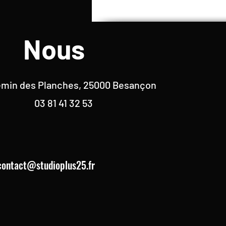
Nous
emin des Planches, 25000 Besançon
03 81 41 32 53
contact@studioplus25.fr