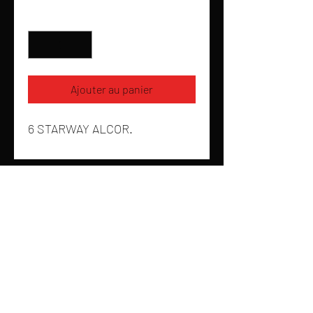
Quantité
*
Ajouter au panier
6 STARWAY ALCOR.
Nous
25 Chemin des Planches, 25000 Besançon
03 81 41 32 53
contact@studioplus25.fr
Nos Activités