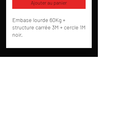
Ajouter au panier
Embase lourde 60Kg +
structure carrée 3M + cercle 1M
noir.
Nous
25 Chemin des Planches, 25000 Besançon
03 81 41 32 53
contact@studioplus25.fr
Nos Activités
S
onorisation,
E
clairage,
V
idéo
P
restations,
I
nstallations,