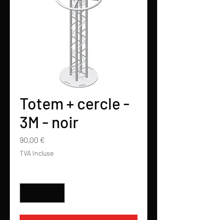
Totem + cercle -
3M - noir
Prix
90,00 €
TVA Incluse
Quantité
*