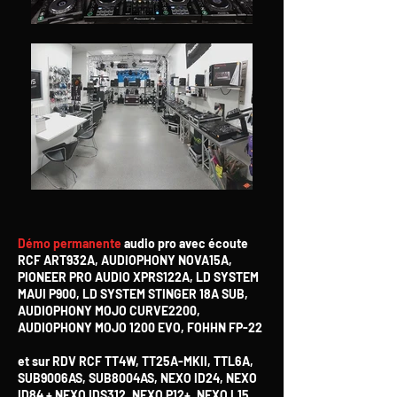
Démo permanente
audio pro avec écoute
RCF ART932A, AUDIOPHONY NOVA15A,
PIONEER PRO AUDIO XPRS122A, LD SYSTEM
MAUI P900, LD SYSTEM STINGER 18A SUB,
AUDIOPHONY MOJO CURVE2200,
AUDIOPHONY MOJO 1200 EVO, FOHHN FP-22
et sur RDV RCF TT4W, TT25A-MKII, TTL6A,
SUB9006AS, SUB8004AS, NEXO ID24, NEXO
ID84 + NEXO IDS312, NEXO P12+, NEXO L15,