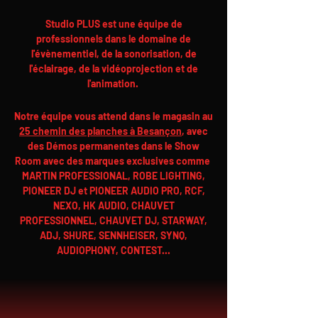
Studio PLUS est une équipe de
professionnels dans le domaine de
l'évènementiel, de la sonorisation, de
l'éclairage, de la vidéoprojection et de
l'animation.
Notre équipe vous attend dans le magasin au
25 chemin des planches à Besançon
, avec
des Démos permanentes dans le Show
Room avec des marques exclusives comme
MARTIN PROFESSIONAL, ROBE LIGHTING,
PIONEER DJ et PIONEER AUDIO PRO, RCF,
NEXO, HK AUDIO, CHAUVET
PROFESSIONNEL, CHAUVET DJ, STARWAY,
ADJ, SHURE, SENNHEISER, SYNQ,
AUDIOPHONY, CONTEST...