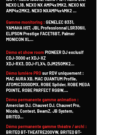
NEXO L18, NEXO NX AMP4x1MK2, NEXO NX
AMP4x2MK2, NEXO NXAMP4x4MK2 ...
Gamme monitoring :
GENELEC 8331,
YAMAHA HS7, JBL Professionnal LSR306II,
ELIPSON Prestige FACET6BT, Palmer
MONICON XL...
Démo et show room
PIONEER DJ exclusif
CDJ-3000 et XDJ-XZ
XDJ-RX3, DDJ-FLX4, DJM250MK2...
Démo lumière PRO
sur RDV uniquement :
MAC AURA XB, MAC QUANTUM Profile,
ATOMIC3000DMX, ROBE Spiider, ROBE MEGA
POINTE, ROBE PARFECT RGBW,...
Démo permanente gamme animation :
Amercian DJ, Chauvet DJ, Chauvet Pro,
Nicols, Contest, BeamZ, JB System,
BRITEQ...
Démo permanente gamme théatre / archi :
BRITEQ BT-THEATRE200VW, BRITEQ BT-